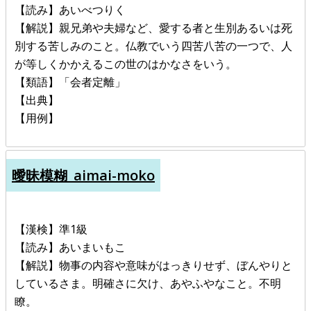
【読み】あいべつりく
【解説】親兄弟や夫婦など、愛する者と生別あるいは死
別する苦しみのこと。仏教でいう四苦八苦の一つで、人
が等しくかかえるこの世のはかなさをいう。
【類語】「会者定離」
【出典】
【用例】
曖昧模糊_aimai-moko
【漢検】準1級
【読み】あいまいもこ
【解説】物事の内容や意味がはっきりせず、ぼんやりと
しているさま。明確さに欠け、あやふやなこと。不明
瞭。