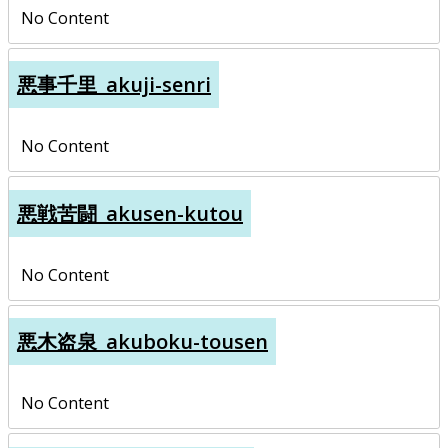
No Content
悪事千里_akuji-senri
No Content
悪戦苦闘_akusen-kutou
No Content
悪木盗泉_akuboku-tousen
No Content