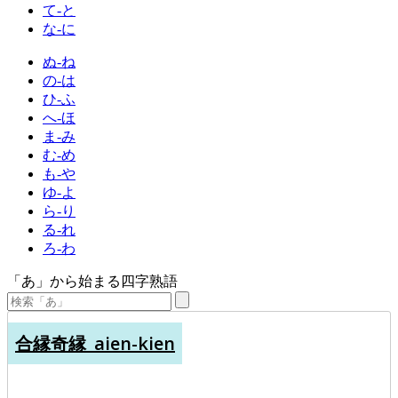
て-と
な-に
ぬ-ね
の-は
ひ-ふ
へ-ほ
ま-み
む-め
も-や
ゆ-よ
ら-り
る-れ
ろ-わ
「あ」から始まる四字熟語
合縁奇縁_aien-kien