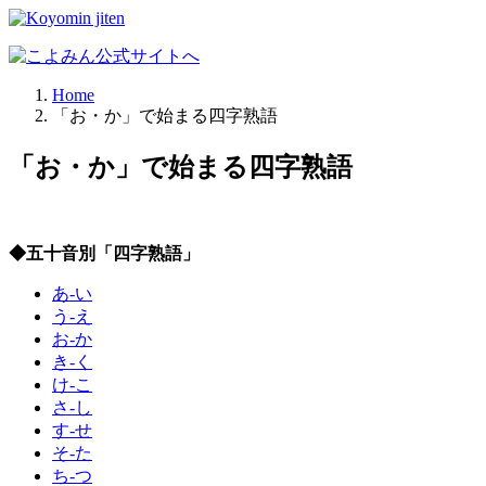
Home
「お・か」で始まる四字熟語
「お・か」で始まる四字熟語
◆五十音別「四字熟語」
あ-い
う-え
お-か
き-く
け-こ
さ-し
す-せ
そ-た
ち-つ