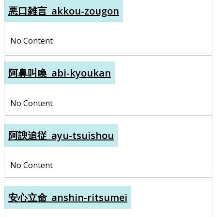
悪口雑言_akkou-zougon
No Content
阿鼻叫喚_abi-kyoukan
No Content
阿諛追従_ayu-tsuishou
No Content
安心立命_anshin-ritsumei