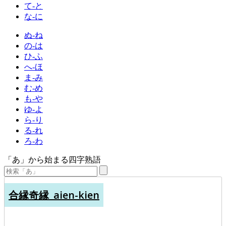
て-と
な-に
ぬ-ね
の-は
ひ-ふ
へ-ほ
ま-み
む-め
も-や
ゆ-よ
ら-り
る-れ
ろ-わ
「あ」から始まる四字熟語
合縁奇縁_aien-kien