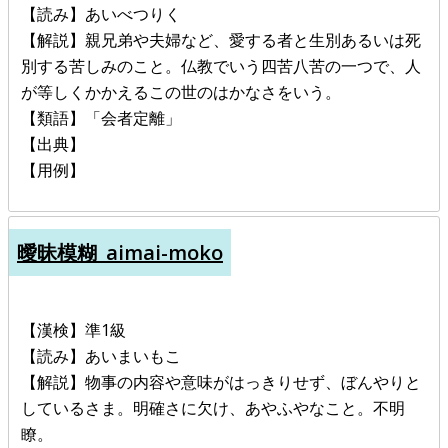
【読み】あいべつりく
【解説】親兄弟や夫婦など、愛する者と生別あるいは死
別する苦しみのこと。仏教でいう四苦八苦の一つで、人
が等しくかかえるこの世のはかなさをいう。
【類語】「会者定離」
【出典】
【用例】
曖昧模糊_aimai-moko
【漢検】準1級
【読み】あいまいもこ
【解説】物事の内容や意味がはっきりせず、ぼんやりと
しているさま。明確さに欠け、あやふやなこと。不明
瞭。