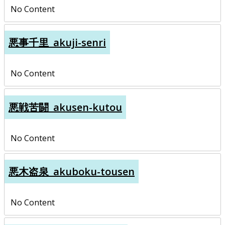
No Content
悪事千里_akuji-senri
No Content
悪戦苦闘_akusen-kutou
No Content
悪木盗泉_akuboku-tousen
No Content