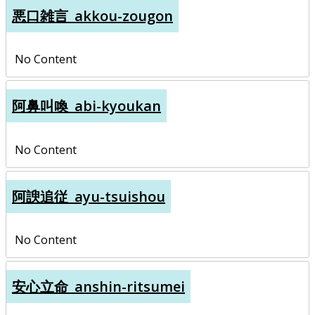
悪口雑言_akkou-zougon
No Content
阿鼻叫喚_abi-kyoukan
No Content
阿諛追従_ayu-tsuishou
No Content
安心立命_anshin-ritsumei