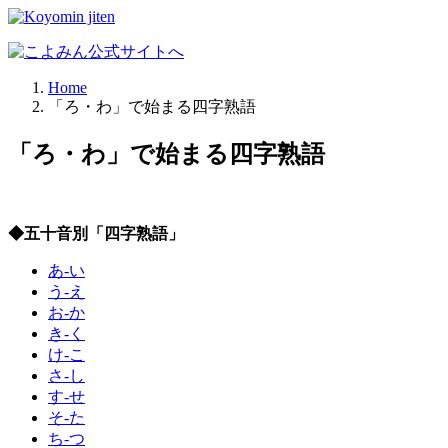
Home
「ろ・わ」で始まる四字熟語
「ろ・わ」で始まる四字熟語
◆五十音別「四字熟語」
あ-い
う-え
お-か
き-く
け-こ
さ-し
す-せ
そ-た
ち-つ