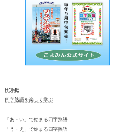
HOME
四字熟語を楽しく学ぶ
「あ・い」で始まる四字熟語
「う・え」で始まる四字熟語